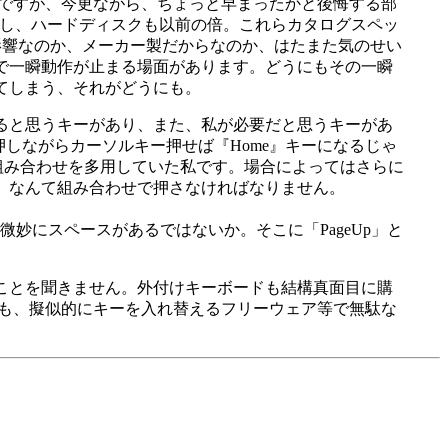
のですが、今更ながら、ちょっと早まったかと後悔する部
たし、ハードディスクも以前の倍。これらカタログスペッ
影響なのか、メーカー製だからなのか、はたまた気のせい
で一瞬動作が止まる場面があります。どうにもその一瞬
てしまう、それがどうにも。
ると思うキーがあり、また、私が必要だと思うキーがあ
キー押しながらカーソルキー押せば『Home』キーになるじゃ
て組み合わせを多用していた私です。場合によってはさらに
+「右」なんて組み合わせで押さなければなりません。
に微妙にスペースがあるではないか。そこに「PageUp」と
ことを聞きません。外付けキーボードも結構真面目に購
らも、擬似的にキーを入れ替えるフリーウェア等で無駄な