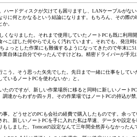
か。ハードディスクが欠けても困りますし、LANケーブルがな
なりに何とかなるという結論になります。もちろん、その際の
とか。
新しくなりました。それまで使用していたノートPCも既に利用
食べこぼした何やらでえらく汚れています。それでも、発注時
はちょっとした作業にも難儀するようになってきたので年末に5
作業自体は自分でやったんですけどね。精密ドライバーが手元
行こう。そう思った矢先でした。先日まで一緒に仕事をしてい
しているノートPCを使わないか」と。
いたのですが、新しい作業場所に移ると同時に新しいノートP
、調達からわずか四ヶ月。その作業場ではノートPCの持込が
の事。どうせどのPCも会社の経費で購入したものです。余っ
され、新しいノートPCを手に入れた私は早速、データや設定
もしました。Tomcatの設定なんて三年間全然弄らなかった