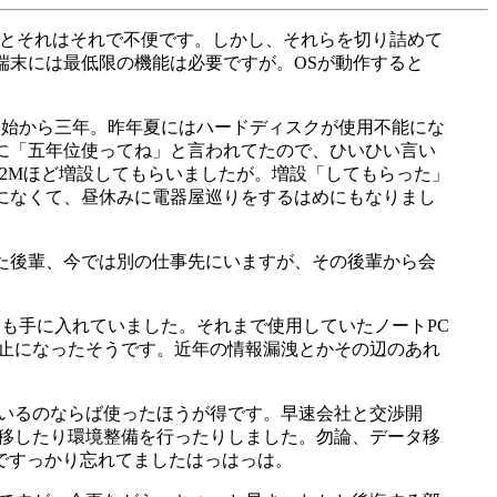
いとそれはそれで不便です。しかし、それらを切り詰めて
端末には最低限の機能は必要ですが。OSが動作すると
開始から三年。昨年夏にはハードディスクが使用不能にな
に「五年位使ってね」と言われてたので、ひいひい言い
12Mほど増設してもらいましたが。増設「してもらった」
になくて、昼休みに電器屋巡りをするはめにもなりまし
た後輩、今では別の仕事先にいますが、その後輩から会
Cも手に入れていました。それまで使用していたノートPC
禁止になったそうです。近年の情報漏洩とかその辺のあれ
ているのならば使ったほうが得です。早速会社と交渉開
を移したり環境整備を行ったりしました。勿論、データ移
んですっかり忘れてましたはっはっは。