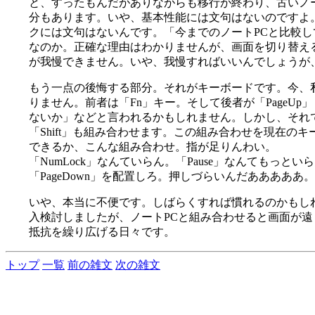
と、すったもんだがありながらも移行が終わり、古いノ
分もあります。いや、基本性能には文句はないのですよ。
クには文句はないんです。「今までのノートPCと比較
なのか。正確な理由はわかりませんが、画面を切り替え
が我慢できません。いや、我慢すればいいんでしょうが
もう一点の後悔する部分。それがキーボードです。今、
りません。前者は「Fn」キー。そして後者が「PageUp」
ないか」などと言われるかもしれません。しかし、それで
「Shift」も組み合わせます。この組み合わせを現在のキー
できるか、こんな組み合わせ。指が足りんわい。
「NumLock」なんていらん。「Pause」なんてもっと
「PageDown」を配置しろ。押しづらいんだあああああ
いや、本当に不便です。しばらくすれば慣れるのかもし
入検討しましたが、ノートPCと組み合わせると画面が
抵抗を繰り広げる日々です。
トップ
一覧
前の雑文
次の雑文