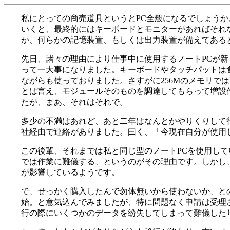
私にとっての商売道具というとPC全般になるでしょう
いくと、最終的にはキーボードとモニターがあればそれ
か、何らかの記憶装置、もしくは出力装置が備えてある
先日、諸々の理由により仕事中に使用するノートPCが
って一大事になりました。キーボードやタッチパットは
ながらも使っておりました。さすがに256Mのメモリで
とは言え、モジュールそのものを調達してもらって増設
たが、まあ、それはそれで。
多少の不満はあれど、あと二年はなんとかやりくりして
社経由で連絡がありました。曰く、「今現在自分が使用
この後輩、それまでは私と同じ型のノートPCを使用して
では作業に難儀する、というのがその理由です。しかし
が影響しているようです。
で、せっかく購入したんで勿体無いから使わないか、と
始。と意気込んでみましたが、特に問題なく申請は受理
行の際にいくつかのデータを紛失してしまって難儀したり