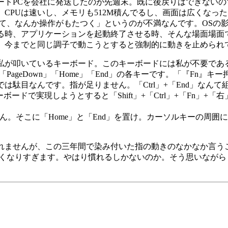
ートPCを会社に発送したのが先週末。既に後戻りはできない
CPUは速いし、メモリも512M積んでるし、画面は広くなっ
して、なんか操作がもたつく」というのが不満なんです。OSの
る時、アプリケーションを起動終了させる時、そんな場面場面
、今までと同じ調子で動こうとすると強制的に動きを止められ
私が叩いているキーボード。このキーボードには私が不要であ
「PageDown」「Home」「End」の各キーです。「『Fn』
は駄目なんです。指が足りません。「Ctrl」+「End」なん
ボードで実現しようとすると「Shift」+「Ctrl」+「Fn」
いらん。そこに「Home」と「End」を置け。カーソルキーの周囲
。
れませんが、この三年間で染み付いた指の動きのなかなか言う
遠くなりすぎます。やはり慣れるしかないのか。そう思いなが